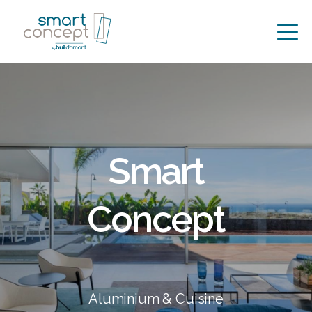
S
m
a
r
t
C
o
n
c
e
p
t
Aluminium & Cuisine